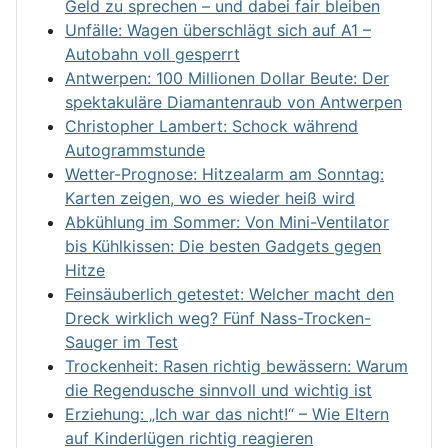
Geld zu sprechen – und dabei fair bleiben
Unfälle: Wagen überschlägt sich auf A1 –
Autobahn voll gesperrt
Antwerpen: 100 Millionen Dollar Beute: Der
spektakuläre Diamantenraub von Antwerpen
Christopher Lambert: Schock während
Autogrammstunde
Wetter-Prognose: Hitzealarm am Sonntag:
Karten zeigen, wo es wieder heiß wird
Abkühlung im Sommer: Von Mini-Ventilator
bis Kühlkissen: Die besten Gadgets gegen
Hitze
Feinsäuberlich getestet: Welcher macht den
Dreck wirklich weg? Fünf Nass-Trocken-
Sauger im Test
Trockenheit: Rasen richtig bewässern: Warum
die Regendusche sinnvoll und wichtig ist
Erziehung: „Ich war das nicht!“ – Wie Eltern
auf Kinderlügen richtig reagieren