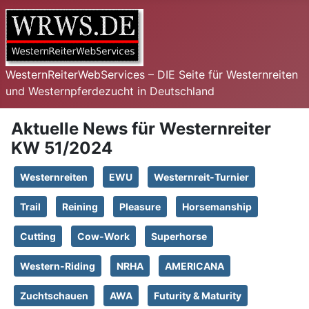
WesternReiterWebServices – DIE Seite für Westernreiten
und Westernpferdezucht in Deutschland
Aktuelle News für Westernreiter
KW 51/2024
Westernreiten
EWU
Westernreit-Turnier
Trail
Reining
Pleasure
Horsemanship
Cutting
Cow-Work
Superhorse
Western-Riding
NRHA
AMERICANA
Zuchtschauen
AWA
Futurity & Maturity