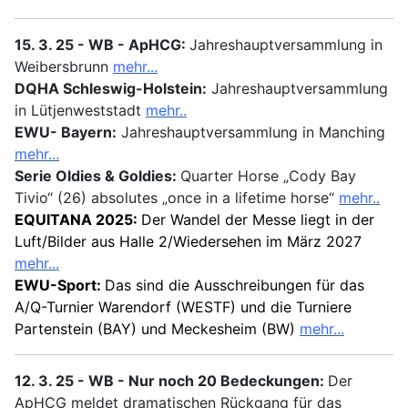
15. 3. 25 - WB -
ApHCG:
Jahreshauptversammlung in
Weibersbrunn
mehr...
DQHA Schleswig-Holstein:
Jahreshauptversammlung
in Lütjenweststadt
mehr..
EWU- Bayern:
Jahreshauptversammlung in Manching
mehr...
Serie Oldies & Goldies:
Quarter Horse „Cody Bay
Tivio“ (26) absolutes „once in a lifetime horse“
mehr..
EQUITANA 2025:
Der Wandel der Messe liegt in der
Luft/Bilder aus Halle 2/Wiedersehen im März 2027
mehr...
EWU-Sport:
Das sind die Ausschreibungen für das
A/Q-Turnier Warendorf (WESTF) und die Turniere
Partenstein (BAY) und Meckesheim (BW)
mehr...
12. 3. 25 - WB -
Nur noch 20 Bedeckungen:
Der
ApHCG meldet dramatischen Rückgang für das