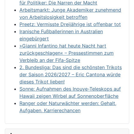
für Politiker: Die Narren der Macht
Arbeitsmarkt: Junge Akademiker zunehmend
von Arbeitslosigkeit betroffen
Preetz: Vermisste Dreijährige ist offenbar tot
Iranische Fußballerinnen in Australien
eingebürgert
»Gianni Infantino hat heute Nacht hart
zurückgeschlagen« – Pressestimmen zum
Verbleib an der Fifa-Spitze
2. Bundesliga: Das sind die schönsten Trikots
der Saison 2026/2027 – Eric Cantona würde
dieses Trikot lieben!
Sonne: Aufnahmen des Inouye-Teleskops auf
Hawaii zeigen Wirbel auf Sonnenoberfläche
Ranger oder Naturwächter werden: Gehalt,
Aufgaben, Karrierechancen