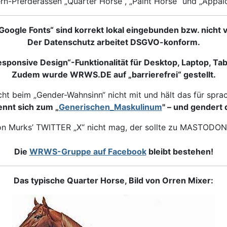
rn-Pferderassen „Quarter Horse“, „Paint Horse“ und „Appal
Google Fonts“ sind korrekt lokal eingebunden bzw. nicht
Der Datenschutz arbeitet DSGVO-konform.
ponsive Design“-Funktionalität für Desktop, Laptop, Ta
Zudem wurde WRWS.DE auf „barrierefrei“ gestellt.
 beim „Gender-Wahnsinn“ nicht mit und hält das für sprac
nt sich zum „
Generischen_Maskulinum
" – und gendert 
gon Murks’ TWITTER „X“ nicht mag, der sollte zu MASTODO
Die
WRWS-Gruppe auf Facebook
bleibt bestehen!
Das typische Quarter Horse, Bild von Orren Mixer: