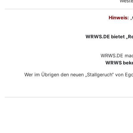
Weste
Hinweis:
„
WRWS.DE bietet „Res
WRWS.DE macht
WRWS beken
Wer im Übrigen den neuen „Stallgeruch“ von E