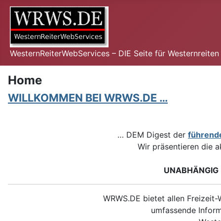
WesternReiterWebServices – DIE Seite für Westernreite
Home
WILLKOMMEN BEI WRWS.DE …
… DEM Digest der
führend
Wir präsentieren die a
UNABHÄNGIG •
WRWS.DE bietet allen Freizeit-W
umfassende Inform