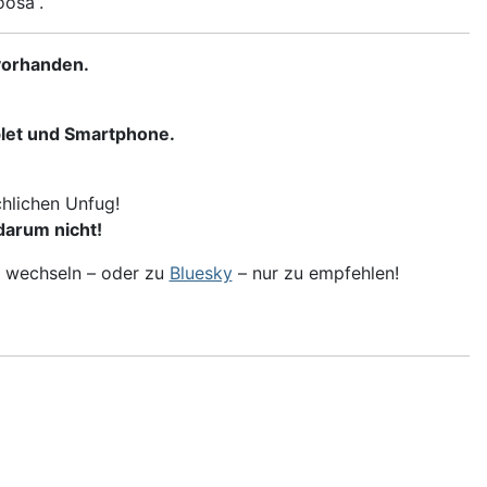
oosa“.
 vorhanden.
blet und Smartphone.
hlichen Unfug!
darum nicht!
N wechseln – oder zu
Bluesky
– nur zu empfehlen!