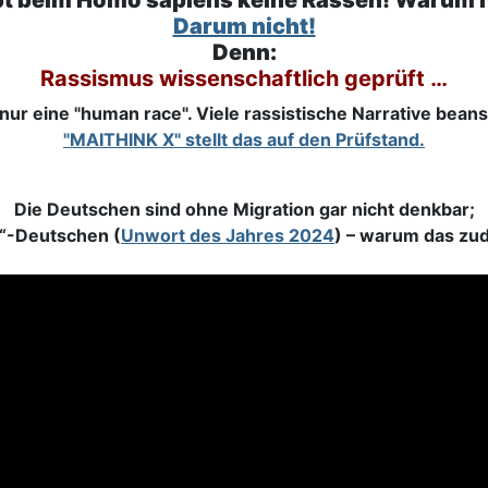
bt beim Homo sapiens keine Rassen! Warum 
Darum nicht!
Denn:
Rassismus wissenschaftlich geprüft
…
nur eine "human race". Viele rassistische Narrative beans
"MAITHINK X" stellt das auf den Prüfstand.
Die Deutschen sind ohne Migration gar nicht denkbar;
O“-Deutschen (
Unwort des Jahres 2024
) – warum das zud