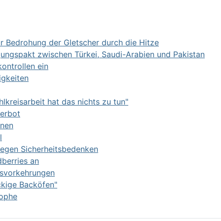
r Bedrohung der Gletscher durch die Hitze
gungspakt zwischen Türkei, Saudi-Arabien und Pakistan
kontrollen ein
igkeiten
kreisarbeit hat das nichts zu tun"
erbot
onen
l
wegen Sicherheitsbedenken
dberries an
itsvorkehrungen
ickige Backöfen"
rophe