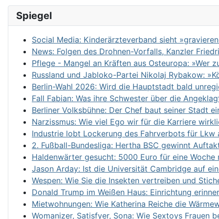
Spiegel
Social Media: Kinderärzteverband sieht »graviere
News: Folgen des Drohnen-Vorfalls, Kanzler Fried
Pflege - Mangel an Kräften aus Osteuropa: »Wer zu
Russland und Jabloko-Partei Nikolaj Rybakow: »K
Berlin-Wahl 2026: Wird die Hauptstadt bald unregi
Fall Fabian: Was ihre Schwester über die Angeklag
Berliner Volksbühne: Der Chef baut seiner Stadt e
Narzissmus: Wie viel Ego wir für die Karriere wirk
Industrie lobt Lockerung des Fahrverbots für Lk
2. Fußball-Bundesliga: Hertha BSC gewinnt Aufta
Haldenwärter gesucht: 5000 Euro für eine Woche 
Jason Arday: Ist die Universität Cambridge auf ei
Wespen: Wie Sie die Insekten vertreiben und Stich
Donald Trump im Weißen Haus: Einrichtung erinner
Mietwohnungen: Wie Katherina Reiche die Wärme
Womanizer, Satisfyer, Sona: Wie Sextoys Frauen be