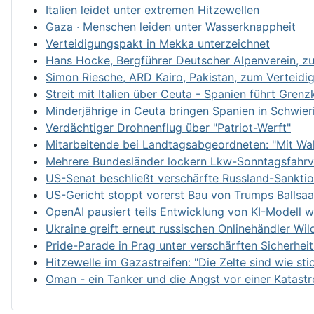
Italien leidet unter extremen Hitzewellen
Gaza · Menschen leiden unter Wasserknappheit
Verteidigungspakt in Mekka unterzeichnet
Hans Hocke, Bergführer Deutscher Alpenverein, zu
Simon Riesche, ARD Kairo, Pakistan, zum Verteidi
Streit mit Italien über Ceuta - Spanien führt Grenz
Minderjährige in Ceuta bringen Spanien in Schwier
Verdächtiger Drohnenflug über "Patriot-Werft"
Mitarbeitende bei Landtagsabgeordneten: "Mit Wahl
Mehrere Bundesländer lockern Lkw-Sonntagsfahrv
US-Senat beschließt verschärfte Russland-Sankti
US-Gericht stoppt vorerst Bau von Trumps Ballsaa
OpenAI pausiert teils Entwicklung von KI-Modell 
Ukraine greift erneut russischen Onlinehändler Wil
Pride-Parade in Prag unter verschärften Sicherhe
Hitzewelle im Gazastreifen: "Die Zelte sind wie st
Oman - ein Tanker und die Angst vor einer Katast