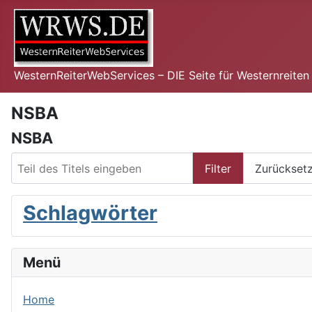
WesternReiterWebServices – DIE Seite für Westernreite
NSBA
NSBA
Teil des Titels eingeben
Filter
Zurückset
Schlagwörter
Menü
Home