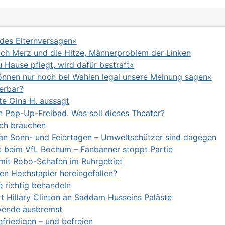
ndes Elternversagen«
rich Merz und die Hitze, Männerproblem der Linken
 Hause pflegt, wird dafür bestraft«
önnen nur noch bei Wahlen legal unsere Meinung sagen«
erbar?
te Gina H. aussagt
in Pop-Up-Freibad. Was soll dieses Theater?
lich brauchen
w an Sonn- und Feiertagen – Umweltschützer sind dagegen
kt beim VfL Bochum – Fanbanner stoppt Partie
mit Robo-Schafen im Ruhrgebiet
nen Hochstapler hereingefallen?
e richtig behandeln
t Hillary Clinton an Saddam Husseins Paläste
wende ausbremst
friedigen – und befreien