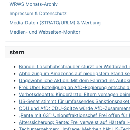
WRWS Monats-Archiv
Impressum & Datenschutz
Media-Daten (STRATO/URLM) & Werbung
Medien- und Webseiten-Monitor
stern
Brände: Löschhubschrauber stürzt bei Waldbrand 
Abholzung im Amazonas auf niedrigstem Stand se
Ungewöhnliche Aktion: Mit dem Fahrrad ins Autok
Frei: Über Beteiligung an AfD-Regierung entschei
Verbotsdebatte: Kinderärzte: Eltern versagen bei
US-Senat stimmt für umfassendes Sanktionspaket
CDU und AfD: CDU-Spitze würde AfD-Zusammenarb
„Rente mit 63“: Unionsfraktionschef Frei offen fü
Alterssicherung: Rente: Frei verweist auf Härtefa
Techunternehmen: Umfrage: Mehrheit hält US-Techk