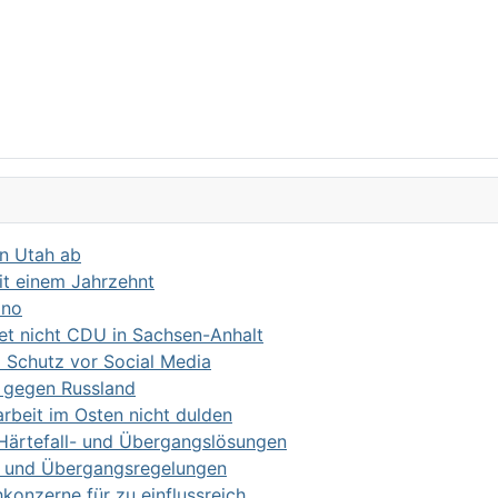
in Utah ab
it einem Jahrzehnt
ino
det nicht CDU in Sachsen-Anhalt
m Schutz vor Social Media
 gegen Russland
eit im Osten nicht dulden
r Härtefall- und Übergangslösungen
ll- und Übergangsregelungen
onzerne für zu einflussreich