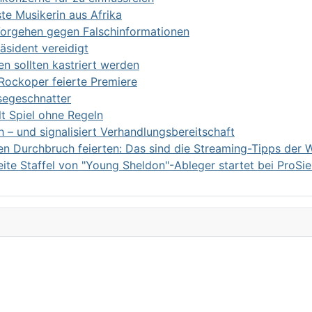
te Musikerin aus Afrika
Vorgehen gegen Falschinformationen
äsident vereidigt
n sollten kastriert werden
 Rockoper feierte Premiere
segeschnatter
lt Spiel ohne Regeln
h – und signalisiert Verhandlungsbereitschaft
en Durchbruch feierten: Das sind die Streaming-Tipps der
te Staffel von "Young Sheldon"-Ableger startet bei ProSi